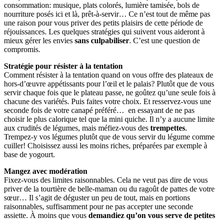
consommation: musique, plats colorés, lumière tamisée, bols de
nourriture posés ici et là, prêt-à-servir… Ce n’est tout de même pas
une raison pour vous priver des petits plaisirs de cette période de
réjouissances. Les quelques stratégies qui suivent vous aideront à
mieux gérer les envies
sans culpabiliser
. C’est une question de
compromis.
Stratégie pour résister à la tentation
Comment résister à la tentation quand on vous offre des plateaux de
hors-d’œuvre appétissants pour l’œil et le palais? Plutôt que de vous
servir chaque fois que le plateau passe, ne goûtez qu’une seule fois à
chacune des variétés. Puis faites votre choix. Et resservez-vous une
seconde fois de votre canapé préféré… en essayant de ne pas
choisir le plus calorique tel que la mini quiche. Il n’y a aucune limite
aux crudités de légumes, mais méfiez-vous des
trempettes
.
Trempez-y vos légumes plutôt que de vous servir du légume comme
cuiller! Choisissez aussi les moins riches, préparées par exemple à
base de yogourt.
Mangez avec modération
Fixez-vous des limites raisonnables. Cela ne veut pas dire de vous
priver de la tourtière de belle-maman ou du ragoût de pattes de votre
sœur… Il s’agit de déguster un peu de tout, mais en portions
raisonnables, suffisamment pour ne pas accepter une seconde
assiette. À moins que vous
demandiez qu’on vous serve de petites