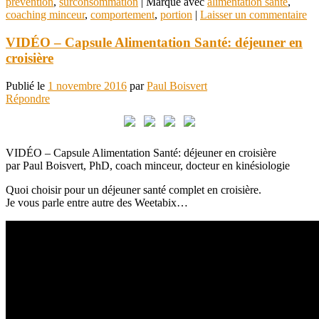
prévention
,
surconsommation
|
Marqué avec
alimentation santé
,
coaching minceur
,
comportement
,
portion
|
Laisser un commentaire
VIDÉO – Capsule Alimentation Santé: déjeuner en
croisière
Publié le
1 novembre 2016
par
Paul Boisvert
Répondre
VIDÉO – Capsule Alimentation Santé: déjeuner en croisière
par Paul Boisvert, PhD, coach minceur, docteur en kinésiologie
Quoi choisir pour un déjeuner santé complet en croisière.
Je vous parle entre autre des Weetabix…