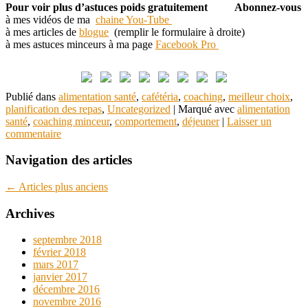
Pour voir plus d’astuces poids gratuitement Abonnez-vous
à mes vidéos de ma
chaine You-Tube
à mes articles de
blogue
(remplir le formulaire à droite)
à mes astuces minceurs à ma page
Facebook Pro
Publié dans
alimentation santé
,
cafétéria
,
coaching
,
meilleur choix
,
planification des repas
,
Uncategorized
|
Marqué avec
alimentation
santé
,
coaching minceur
,
comportement
,
déjeuner
|
Laisser un
commentaire
Navigation des articles
←
Articles plus anciens
Archives
septembre 2018
février 2018
mars 2017
janvier 2017
décembre 2016
novembre 2016