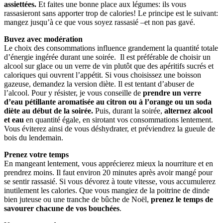
assiettées.
Et faites une bonne place aux légumes: ils vous
rassasieront sans apporter trop de calories! Le principe est le suivant:
mangez jusqu’à ce que vous soyez rassasié –et non pas gavé.
Buvez avec modération
Le choix des consommations influence grandement la quantité totale
d’énergie ingérée durant une soirée. Il est préférable de choisir un
alcool sur glace ou un verre de vin plutôt que des apéritifs sucrés et
caloriques qui ouvrent l’appétit. Si vous choisissez une boisson
gazeuse, demandez la version diète. Il est tentant d’abuser de
l’alcool. Pour y résister, je vous conseille de
prendre un verre
d’eau pétillante aromatisée au citron ou à l’orange ou un soda
diète au début de la soirée.
Puis, durant la soirée,
alternez alcool
et eau
en quantité égale, en sirotant vos consommations lentement.
Vous éviterez ainsi de vous déshydrater, et préviendrez la gueule de
bois du lendemain.
Prenez votre temps
En mangeant lentement, vous apprécierez mieux la nourriture et en
prendrez moins. Il faut environ 20 minutes après avoir mangé pour
se sentir rassasié. Si vous dévorez à toute vitesse, vous accumulerez
inutilement les calories. Que vous mangiez de la poitrine de dinde
bien juteuse ou une tranche de bûche de Noël,
prenez le temps de
savourer chacune de vos bouchées
.