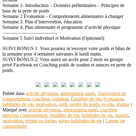
Semaine 1- Introduction – Données préliminaires – Principes de
base de la perte de poids
Semaine 2 Évaluation – Comportements alimentaires à changer
Semaine 3. Plan d’intervention, éducation
Semaine 4. Plan alimentaire et programme d’activité physique
———————————-
Semaine 5 Suivi individuel et Motivation (Optionnel)
SUIVI BONUS 1: Vous pourrez m’envoyer votre poids et bilan de
la semaine pour 4 semaines suivantes le lundi matin.
SUIVI BONUS 2: Vous aurez un accès pour 2 mois au groupe
privé Facebook en Coaching poids de soutien et astuces en perte de
poids.
Publié dans
activité physique
,
alimentation santé
,
changement de
comportement
,
coaching
,
collation
,
Équilibre de vie
,
évaluation
,
habitudes de vie
,
motivation
,
outil
,
perdre du poids
,
recette
,
régime
|
Marqué avec
activité physique
,
alimentation santé
,
coaching
minceur
,
comportement
,
équilibre de vie
,
habitudes de vie
,
maigrir
,
motivation
,
remise en forme
,
saines habitudes de vie
|
Laisser un
commentaire