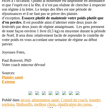
excès à l’occasion. Quand la nourriture est disponible en abondance
et que l’esprit est à la fête, il n’est pas réaliste de chercher à respecter
son régime à la lettre. Le temps des fêtes est une période de
réjouissances et il ne faut pas se priver des plaisirs
d’exception.
Essayez plutôt de maintenir votre poids plutôt que
d’en perdre.
Il est possible ainsi d’alterner entre deux jours de
festivités par deux jours de régime amaigrissant. Les gens prennent
de toute façon environ 1 livre (0,5 kg) en moyenne durant la période
de Noël. Il sera donc relativement facile de reprendre le contrôle de
votre poids en vous accordant une semaine de régime au début
janvier.
Joyeuses Fetes,
Paul Boisvert, PhD
Votre coach minceur dévoué
Sources:
Plaisirs santé
Extenso
Publié dans
alcool
,
alimentation santé
,
Conseil du coach
,
grandes
portions
,
Malbouffe
,
meilleur choix
,
planification des repas
,