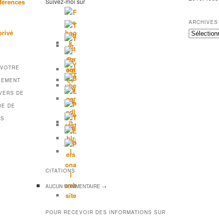
férences
Suivez-moi sur
ARCHIVES
privé
A
r
c
h
 VOTRE
i
v
GEMENT
e
VERS DE
s
DE DE
DS
CITATIONS
AUCUN
COMMENTAIRE →
POUR RECEVOIR DES INFORMATIONS SUR