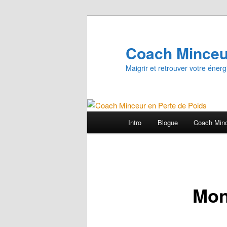
Aller
au
contenu
Coach Minceur
principal
Maigrir et retrouver votre énerg
Menu
Intro
Blogue
Coach Min
principal
Mon