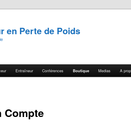
 en Perte de Poids
ie
ceur
Entraîneur
Conférences
Boutique
Medias
A pro
 Compte