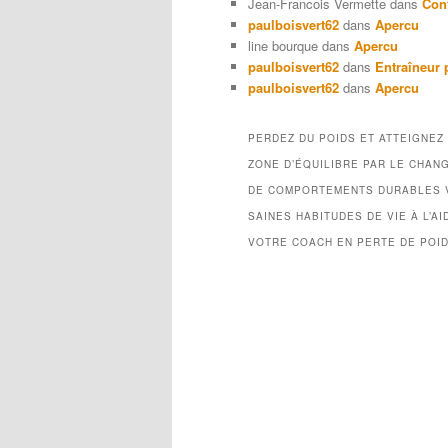
Jean-Francois Vermette
dans
Con
paulboisvert62
dans
Apercu
line bourque
dans
Apercu
paulboisvert62
dans
Entraîneur 
paulboisvert62
dans
Apercu
PERDEZ DU POIDS ET ATTEIGNEZ
ZONE D’ÉQUILIBRE PAR LE CHAN
DE COMPORTEMENTS DURABLES 
SAINES HABITUDES DE VIE À L’AI
VOTRE COACH EN PERTE DE POI