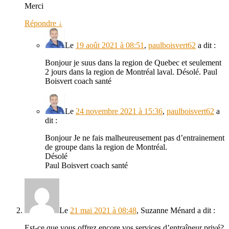
Merci
Répondre
↓
Le
19 août 2021 à 08:51
,
paulboisvert62
a dit :
Bonjour je suus dans la region de Quebec et seulement
2 jours dans la region de Montréal laval. Désolé. Paul
Boisvert coach santé
Le
24 novembre 2021 à 15:36
,
paulboisvert62
a
dit :
Bonjour Je ne fais malheureusement pas d’entrainement
de groupe dans la region de Montréal.
Désolé
Paul Boisvert coach santé
Le
21 mai 2021 à 08:48
,
Suzanne Ménard
a dit :
Est-ce que vous offrez encore vos services d’entraîneur privé?