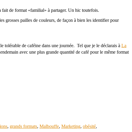
 fait de format «familial» à partager. Un hic toutefois.
s grosses pailles de couleurs, de façon à bien les identifier pour
le tolérable de caféine dans une journée. Tel que je le déclarais à
La
u lendemain avec une plus grande quantité de café pour le même format
ions
,
grands formats
,
Malbouffe
,
Marketing
,
obésité
,