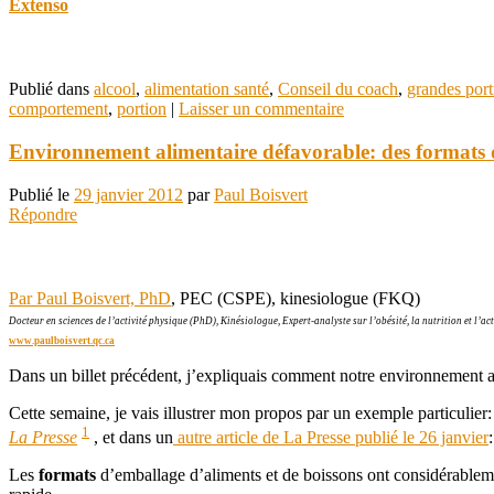
Extenso
Publié dans
alcool
,
alimentation santé
,
Conseil du coach
,
grandes port
comportement
,
portion
|
Laisser un commentaire
Environnement alimentaire défavorable: des formats d
Publié le
29 janvier 2012
par
Paul Boisvert
Répondre
Par Paul Boisvert, PhD
, PEC (CSPE), kinesiologue (FKQ)
Docteur en sciences de l’activité physique (PhD), Kinésiologue, Expert-analyste sur l’obésité, la nutrition et l’ac
www.paulboisvert.qc.ca
Dans un billet précédent, j’expliquais comment notre environnement al
Cette semaine, je vais illustrer mon propos par un exemple particulier
1
La Presse
, et dans un
autre article de La Presse publié le 26 janvier
Les
formats
d’emballage d’aliments et de boissons ont considérable