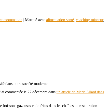
rconsommation
|
Marqué avec
alimentation santé
,
coaching minceur
,
sité dans notre société moderne.
que j’ai commentée le 27 décembre dans
un a
rticle de Marie Allard dans
e boissons gazeuses et de frites dans les chaînes de restauration