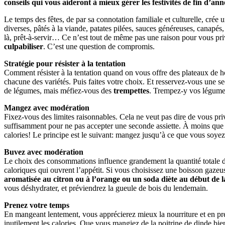
conseils qui vous aideront à mieux gérer les festivités de fin d’a
Le temps des fêtes, de par sa connotation familiale et culturelle, crée 
diverses, pâtés à la viande, patates pilées, sauces généreuses, canapés
là, prêt-à-servir… Ce n’est tout de même pas une raison pour vous prive
culpabiliser
. C’est une question de compromis.
Stratégie pour résister à la tentation
Comment résister à la tentation quand on vous offre des plateaux de ho
chacune des variétés. Puis faites votre choix. Et resservez-vous une s
de légumes, mais méfiez-vous des
trempettes
. Trempez-y vos légumes
Mangez avec modération
Fixez-vous des limites raisonnables. Cela ne veut pas dire de vous pri
suffisamment pour ne pas accepter une seconde assiette. À moins qu
calories! Le principe est le suivant: mangez jusqu’à ce que vous soyez
Buvez avec modération
Le choix des consommations influence grandement la quantité totale d’én
caloriques qui ouvrent l’appétit. Si vous choisissez une boisson gazeuse
aromatisée au citron ou à l’orange ou un soda diète au début de la
vous déshydrater, et préviendrez la gueule de bois du lendemain.
Prenez votre temps
En mangeant lentement, vous apprécierez mieux la nourriture et en pre
inutilement les calories. Que vous mangiez de la poitrine de dinde bi