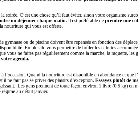
e la soirée. C’est une chose qu’il faut éviter, sinon votre organisme su
ndre un déjeuner chaque matin.
Il est préférable de
prendre une coll
la nourriture qui vous est offerte.
de gymnase ou de piscine doivent être repensés en fonction des déplaceme
isponibilité. En plus de vous permettre de brûler les calories accumulées 
 que vous ne faites pas régulièrement comme la marche, la raquette, les gl
 votre agenda.
l’occasion. Quand la nourriture est disponible en abondance et que l’espr
t il ne faut pas se priver des plaisirs d’exception.
Essayez plutôt de ma
igrissant. Les gens prennent de toute façon environ 1 livre (0,5 kg) en 
 régime au début janvier.