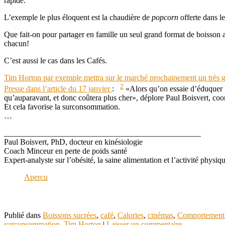
rapide.
L’exemple le plus éloquent est la chaudière de
popcorn
offerte dans le
Que fait-on pour partager en famille un seul grand format de boisson au
chacun!
C’est aussi le cas dans les Cafés.
Tim Horton par exemple mettra sur le marché prochainement un très g
2
Presse dans l’article du 17 janvier
:
«Alors qu’on essaie d’éduquer l
qu’auparavant, et donc coûtera plus cher», déplore Paul Boisvert, coor
Et cela favorise la surconsommation.
…
_________________________________________________
Paul Boisvert, PhD, docteur en kinésiologie
Coach Minceur en perte de poids santé
Expert-analyste sur l’obésité, la saine alimentation et l’activité physiq
Apercu
Publié dans
Boissons sucrées
,
café
,
Calories
,
cinémas
,
Comportement
surconsommation
,
Tim Horton
|
Laisser un commentaire