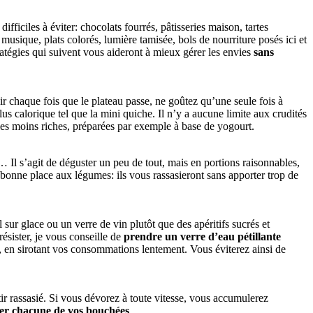
difficiles à éviter: chocolats fourrés, pâtisseries maison, tartes
musique, plats colorés, lumière tamisée, bols de nourriture posés ici et
ratégies qui suivent vous aideront à mieux gérer les envies
sans
ir chaque fois que le plateau passe, ne goûtez qu’une seule fois à
s calorique tel que la mini quiche. Il n’y a aucune limite aux crudités
es moins riches, préparées par exemple à base de yogourt.
 Il s’agit de déguster un peu de tout, mais en portions raisonnables,
 bonne place aux légumes: ils vous rassasieront sans apporter trop de
sur glace ou un verre de vin plutôt que des apéritifs sucrés et
résister, je vous conseille de
prendre un verre d’eau pétillante
, en sirotant vos consommations lentement. Vous éviterez ainsi de
r rassasié. Si vous dévorez à toute vitesse, vous accumulerez
rer chacune de vos bouchées
.