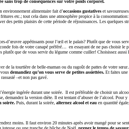
nnée sans trop de conséquences sur votre poids corporel.
un environnement alimentaire fait d’
occasions gustatives
et savoureuses 
, fritures etc.; tout cela dans une atmosphère propice à la consommation: 
r des petits plaisirs de cette période de réjouissances. Les quelques st
rs-d’œuvre appétissants pour l’œil et le palais? Plutôt que de vous serv
econde fois de votre canapé préféré… en essayant de ne pas choisir le plu
 plutôt que de vous servir du légume comme cuiller! Choisissez aussi l
ver de la tourtière de belle-maman ou du ragoût de pattes de votre sœur…
e vous
demandiez qu’on vous serve de petites assiettées.
Et faites une
 rassasié –et non pas gavé.
ergie ingérée durant une soirée. Il est préférable de choisir un alcool 
, demandez la version diète. Il est tentant d’abuser de l’alcool. Pour y 
 soirée.
Puis, durant la soirée,
alternez alcool et eau
en quantité égale
ndrez moins. Il faut environ 20 minutes après avoir mangé pour se senti
en juteuse ou une tranche de bûche de Noël,
prenez le temps de savou