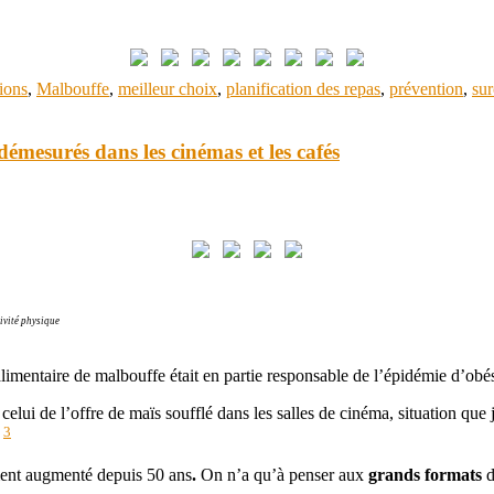
ions
,
Malbouffe
,
meilleur choix
,
planification des repas
,
prévention
,
su
émesurés dans les cinémas et les cafés
tivité physique
imentaire de malbouffe était en partie responsable de l’épidémie d’obé
: celui de l’offre de maïs soufflé dans les salles de cinéma, situation 
3
:
ment augmenté depuis 50 ans
.
On n’a qu’à penser aux
grands formats
d