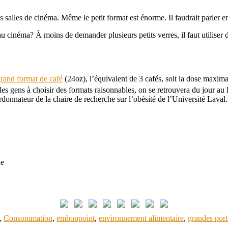
s salles de cinéma. Même le petit format est énorme. Il faudrait parler en
 cinéma? À moins de demander plusieurs petits verres, il faut utiliser de
rand format de café
(24oz), l’équivalent de 3 cafés, soit la dose maxima
es gens à choisir des formats raisonnables, on se retrouvera du jour a
donnateur de la chaire de recherche sur l’obésité de l’Université Laval.
ue
,
Consommation
,
embonpoint
,
environnement alimentaire
,
grandes port