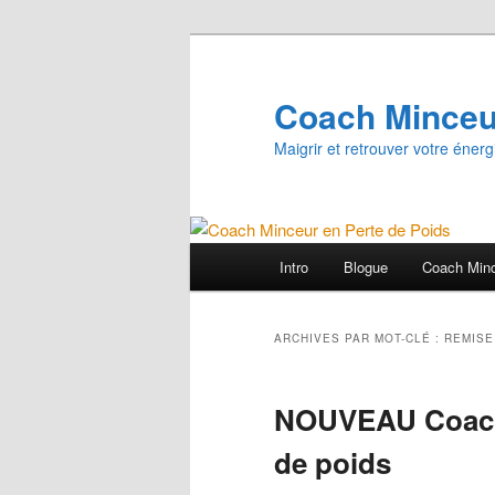
Aller
Aller
au
au
contenu
contenu
Coach Minceur
principal
secondaire
Maigrir et retrouver votre énerg
Menu
Intro
Blogue
Coach Min
principal
ARCHIVES PAR MOT-CLÉ :
REMISE
NOUVEAU Coachi
de poids