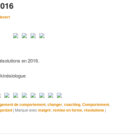
2016
isvert
ésolutions en 2016.
 kinésiologue
gement de comportement
,
changer
,
coaching
,
Comportement
,
gorized
|
Marqué avec
maigrir
,
remise en forme
,
résolutions
|