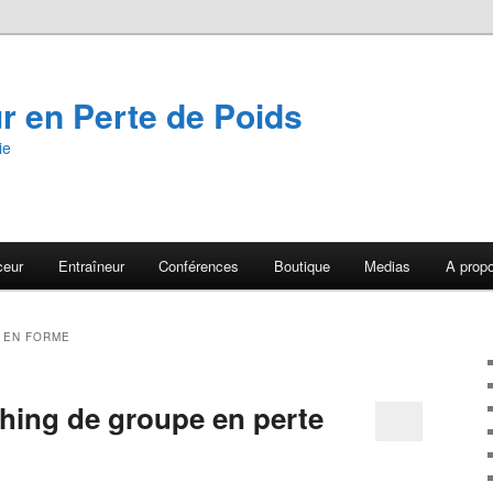
 en Perte de Poids
ie
ceur
Entraîneur
Conférences
Boutique
Medias
A prop
 EN FORME
ng de groupe en perte