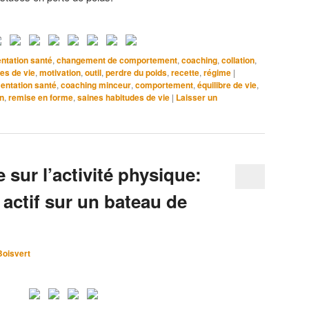
entation santé
,
changement de comportement
,
coaching
,
collation
,
es de vie
,
motivation
,
outil
,
perdre du poids
,
recette
,
régime
|
mentation santé
,
coaching minceur
,
comportement
,
équilibre de vie
,
n
,
remise en forme
,
saines habitudes de vie
|
Laisser un
sur l’activité physique:
actif sur un bateau de
Boisvert