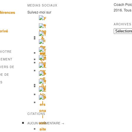
Coach Poid
MEDIAS SOCIAUX
2016. Tous 
férences
Suivez-moi sur
ARCHIVES
privé
A
r
c
h
 VOTRE
i
v
GEMENT
e
VERS DE
s
DE DE
DS
CITATIONS
AUCUN
COMMENTAIRE →