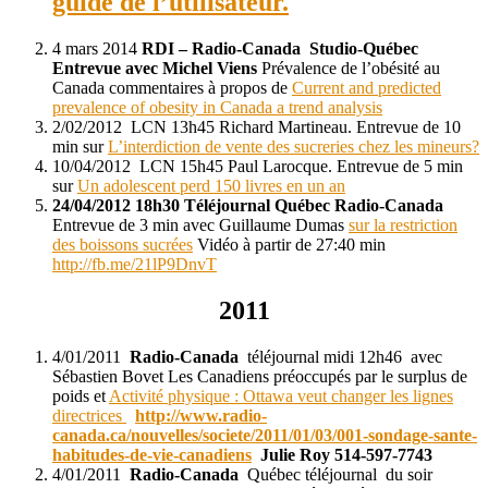
guide de l’utilisateur.
4 mars 2014
RDI – Radio-Canada Studio-Québec
Entrevue avec Michel Viens
Prévalence de l’obésité au
Canada commentaires à propos de
Current and predicted
prevalence of obesity in Canada a trend analysis
2/02/2012 LCN 13h45 Richard Martineau. Entrevue de 10
min sur
L’interdiction de vente des sucreries chez les mineurs?
10/04/2012 LCN 15h45 Paul Larocque. Entrevue de 5 min
sur
Un adolescent perd 150 livres en un an
24/04/2012 18h30 Téléjournal Québec Radio-Canada
Entrevue de 3 min avec Guillaume Dumas
sur la restriction
des boissons sucrées
Vidéo à partir de 27:40 min
http://fb.me/21lP9DnvT
2011
4/01/2011
Radio-Canada
téléjournal midi 12h46 avec
Sébastien Bovet Les Canadiens préoccupés par le surplus de
poids et
Activité physique : Ottawa veut changer les lignes
directrices
http://www.radio-
canada.ca/nouvelles/societe/2011/01/03/001-sondage-sante-
habitudes-de-vie-canadiens
Julie Roy 514-597-7743
4/01/2011
Radio-Canada
Québec téléjournal du soir