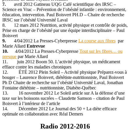
7.
avril 2012 Gatineau UQG Café scientifique des IRSC –
Science en Vrac – Prévention de l’obésité infantile : environnement,
éducation, intervention. Paul Boisvert PH.D – Chaire de recherche
IRSC sur l’obésité Université Laval
8. 12 mars 2012 Nutrition, activité physique et contrôle de poids,
Prise en charge de l’obésité par une équipe interdisciplinaire – Paul
Boisvert
9.
4/04/2012 La Presses-Cyberpresse
La course aux fibres
par
Marie Allard
Entrevue
10.
4/04/2012 La Presses-Cyberpresse
Tout sur les fibres… ou
presque
par Marie Allard
11. juin 2012 Boom 50. L’activité physique, un médicament
effiace contre les maladies chroniques
12. ÉTÉ 2012 Plein Soleil – Activité physique Préparez-vous à
bouger – Laurence Boisvert, diététiste-nutritionniste, Paul Boisvert
Ph D Chaire de recherche sur l’obésité Université Laval, Jonathan
Fontaine diététiste – nutritionniste, Diabète-Québec
13. 16 novembre 2012 Le Soleil article sur A la défense d’une
taxe sur les boissons sucrées – Claudette Samson – citation de Paul
Boisvert à l’intérieur de l’article
14. Décembre 2012 Le Journal des 50 + La diète efficace
optimale en collaboration avec Réal Demers
Radio 2012-2016