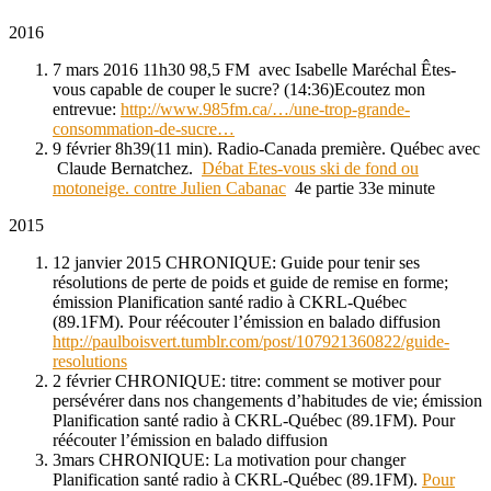
2016
7 mars 2016 11h30 98,5 FM avec Isabelle Maréchal Êtes-
vous capable de couper le sucre? (14:36)Ecoutez mon
entrevue:
http://www.985fm.ca/…/une-trop-grande-
consommation-de-sucre…
9 février 8h39(11 min). Radio-Canada première. Québec avec
Claude Bernatchez.
Débat Etes-vous ski de fond ou
motoneige. contre Julien Cabanac
4e partie 33e minute
2015
12 janvier 2015 CHRONIQUE: Guide pour tenir ses
résolutions de perte de poids et guide de remise en forme;
émission Planification santé radio à CKRL-Québec
(89.1FM). Pour réécouter l’émission en balado diffusion
http://paulboisvert.tumblr.com/post/107921360822/guide-
resolutions
2 février CHRONIQUE: titre: comment se motiver pour
persévérer dans nos changements d’habitudes de vie; émission
Planification santé radio à CKRL-Québec (89.1FM). Pour
réécouter l’émission en balado diffusion
3mars CHRONIQUE: La motivation pour changer
Planification santé radio à CKRL-Québec (89.1FM).
Pour