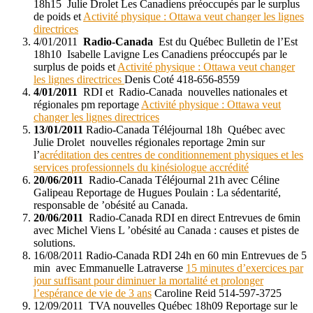
18h15 Julie Drolet Les Canadiens préoccupés par le surplus
de poids et
Activité physique : Ottawa veut changer les lignes
directrices
4/01/2011
Radio-Canada
Est du Québec Bulletin de l’Est
18h10 Isabelle Lavigne Les Canadiens préoccupés par le
surplus de poids et
Activité physique : Ottawa veut changer
les lignes directrices
Denis Coté 418-656-8559
4/01/2011
RDI et Radio-Canada nouvelles nationales et
régionales pm reportage
Activité physique : Ottawa veut
changer les lignes directrices
13/01/2011
Radio-Canada Téléjournal 18h Québec avec
Julie Drolet nouvelles régionales reportage 2min sur
l’
acréditation des centres de conditionnement physiques et les
services professionnels du kinésiologue accrédité
20/06/2011
Radio-Canada Téléjournal 21h avec Céline
Galipeau Reportage de Hugues Poulain : La sédentarité,
responsable de ’obésité au Canada.
20/06/2011
Radio-Canada RDI en direct Entrevues de 6min
avec Michel Viens L ’obésité au Canada : causes et pistes de
solutions.
16/08/2011 Radio-Canada RDI 24h en 60 min Entrevues de 5
min avec Emmanuelle Latraverse
15 minutes d’exercices par
jour suffisant pour diminuer la mortalité et prolonger
l’espérance de vie de 3 ans
Caroline Reid 514-597-3725
12/09/2011 TVA nouvelles Québec 18h09 Reportage sur le