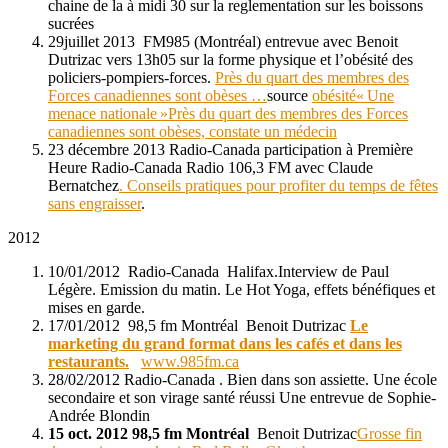
chaine de la à midi 30 sur la reglementation sur les boissons
sucrées
29juillet 2013 FM985 (Montréal) entrevue avec Benoit
Dutrizac vers 13h05 sur la forme physique et l’obésité des
policiers-pompiers-forces.
Près du quart des membres des
Forces canadiennes sont obèses …
source
obésité« Une
menace nationale »Près du quart des membres des Forces
canadiennes sont obèses, constate un médecin
23 décembre 2013 Radio-Canada participation à Première
Heure Radio-Canada Radio 106,3 FM avec Claude
Bernatchez
. Conseils pratiques pour profiter du temps de fêtes
sans engraisser
.
2012
10/01/2012 Radio-Canada Halifax.Interview de Paul
Légère. Emission du matin. Le Hot Yoga, effets bénéfiques et
mises en garde.
17/01/2012 98,5 fm Montréal Benoit Dutrizac
Le
marketing du grand format dans les
cafés et dans les
restaurants.
www.985fm.ca
28/02/2012 Radio-Canada . Bien dans son assiette. Une école
secondaire et son virage santé réussi Une entrevue de Sophie-
Andrée Blondin
15 oct. 2012 98,5 fm Montréal
Benoit Dutrizac
Grosse fin