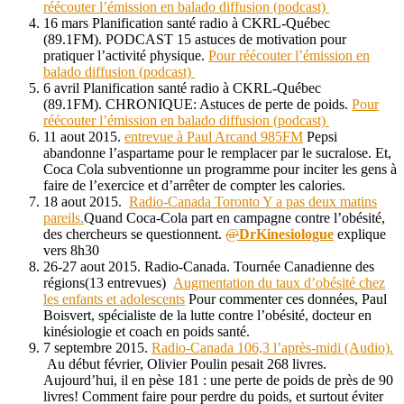
réécouter l’émission en balado diffusion (podcast)
16 mars Planification santé radio à CKRL-Québec
(89.1FM). PODCAST 15 astuces de motivation pour
pratiquer l’activité physique.
Pour réécouter l’émission en
balado diffusion (podcast)
6 avril Planification santé radio à CKRL-Québec
(89.1FM). CHRONIQUE: Astuces de perte de poids.
Pour
réécouter l’émission en balado diffusion (podcast)
11 aout 2015.
entrevue à Paul Arcand 985FM
Pepsi
abandonne l’aspartame pour le remplacer par le sucralose. Et,
Coca Cola subventionne un programme pour inciter les gens à
faire de l’exercice et d’arrêter de compter les calories.
18 aout 2015.
Radio-Canada Toronto Y a pas deux matins
pareils.
Quand Coca-Cola part en campagne contre l’obésité,
des chercheurs se questionnent.
@
DrKinesiologue
explique
vers 8h30
26-27 aout 2015. Radio-Canada. Tournée Canadienne des
régions(13 entrevues)
Augmentation du taux d’obésité chez
les enfants et adolescents
Pour commenter ces données, Paul
Boisvert, spécialiste de la lutte contre l’obésité, docteur en
kinésiologie et coach en poids santé.
7 septembre 2015.
Radio-Canada 106,3 l’après-midi (Audio).
Au début février, Olivier Poulin pesait 268 livres.
Aujourd’hui, il en pèse 181 : une perte de poids de près de 90
livres! Comment faire pour perdre du poids, et surtout éviter