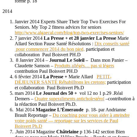
forme p. 18
2014
Janvier 2014 Experts Share Their Top Two Exercises For
Seniors. My Top 2 fitness advices for seniors
http://www.algaecal.com/blog/top-two-exercises-seniors/
7 janvier 2014
La Presse + et 28 janvier La Presse
Marie
Allard Section Pause Santé Résolutions :
Dix conseils santé
pour commencer 2014 du bon pied,
participation et
collaboration Paul Boisvert PH.D
8 Janvier 2014 –
Journal Le Soleil –
Dans mon Panier –
Claudette Samson –
Produits allégés… pas si légers
contribution Paul Boisvert PH.D
6 février 2014
La Presse +
Marie Allard
PETIT-
DÉJEUNER SANTÉ RéhabilItons les cretons;
participation
et collaboration Paul Boisvert Ph.D
mars 2014
Le Journal des 50 +
vol 12 no 1 p.29 .Réal
Demers –
Quatre superaliments anticholestérol
–contribution à
la rédaction Paul Boisvert Ph.D.
Mai 2014
Magazine L’Émeraude
p. 18- par Andrianne
Brault Reportage –
Du coaching pour vous aider à atteindre
votre poids santé –– reportage sur les services de Paul
Boisvert Ph.D
.Juin 2014 Magazine
Châtelaine
p 136-142 section Bien