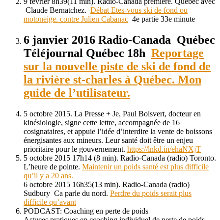
9 février 8h39(11 min). Radio-Canada première. Québec avec
Claude Bernatchez.
Débat Etes-vous ski de fond ou
motoneige. contre Julien Cabanac
4e partie 33e minute
6 janvier 2016 Radio-Canada Québec
Téléjournal Québec 18h
Reportage
sur la nouvelle piste de ski de fond de
la rivière st-charles à Québec. Mon
guide de l’utilisateur.
5 octobre 2015. La Presse + Je, Paul Boisvert, docteur en
kinésiologie, signe cette lettre, accompagnée de 16
cosignataires, et appuie l’idée d’interdire la vente de boissons
énergisantes aux mineurs. Leur santé doit être un enjeu
prioritaire pour le gouvernement.
https://lnkd.in/ehaNXjT
5 octobre 2015 17h14 (8 min). Radio-Canada (radio) Toronto.
L’heure de pointe.
Maintenir un poids santé est plus difficile
qu’il y a 20 ans.
6 octobre 2015 16h35(13 min). Radio-Canada (radio)
Sudbury Ca parle du nord.
Perdre du poids serait plus
difficile qu’avant
PODCAST: Coaching en perte de poids
Astuces pratiques en coaching individuel de perte de poids.