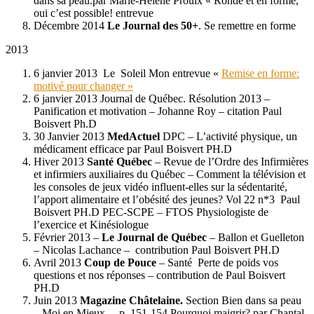
dans sa peau.par Marie-Hélène Proulx « Ronde et en forme,
oui c’est possible! entrevue
Décembre 2014
Le Journal des 50+
. Se remettre en forme
2013
6 janvier 2013 Le Soleil Mon entrevue «
Remise en forme:
motivé pour changer »
6 janvier 2013 Journal de Québec. Résolution 2013 –
Panification et motivation – Johanne Roy – citation Paul
Boisvert Ph.D
30 Janvier 2013
MedActuel
DPC – L’activité physique, un
médicament efficace par Paul Boisvert PH.D
Hiver 2013
Santé Québec
– Revue de l’Ordre des Infirmières
et infirmiers auxiliaires du Québec – Comment la télévision et
les consoles de jeux vidéo influent-elles sur la sédentarité,
l’apport alimentaire et l’obésité des jeunes? Vol 22 n*3 Paul
Boisvert PH.D PEC-SCPE – FTOS Physiologiste de
l’exercice et Kinésiologue
Février 2013 –
Le Journal de Québec
– Ballon et Guelleton
– Nicolas Lachance – contribution Paul Boisvert PH.D
Avril 2013
Coup de Pouce
– Santé Perte de poids vos
questions et nos réponses – contribution de Paul Boisvert
PH.D
Juin 2013
Magazine Châtelaine.
Section Bien dans sa peau
– Moi en Mieux – p. 151-154 Pourquoi maigrir? par Chantal