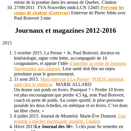
retour de la poutine dans les arenas de Quebec. Citation
27/09/2011 TVA Nouvelles midi-LCN 12h05
Prévenir les
coups de chaleur (Entrevue)
Entrevue de Pierre Jobin avec
Paul Boisvert 3 min
Journaux et magazines 2012-2016
2015
5 octobre 2015. La Presse + Je, Paul Boisvert, docteur en
kinésiologie, signe cette lettre, accompagnée de 16
cosignataires, et appuie l’idée
d’interdire la vente de boissons
énergisantes aux mineurs.
Leur santé doit être un enjeu
prioritaire pour le gouvernement.
11 aout 2015.
Mon entrevue à La Presse+
POIDS: impérial,
sauf chez le médecin
MARIE ALLARD
On donne son poids en livres. Pourquoi ? « Perdre 10 livres
est plus encourageant que perdre 4,5 kg, note Paul Boisvert,
coach en perte de poids. Au centre sportif, le pèse-personne
possède les deux échelles, en métrique et en livres. C’est donc
un libre choix. »
8 juillet 2015. Journal de Montréal. Marie-Ève Dumont.
Une
gomme à mâcher énergisante inquiète. Citation
Hiver 2015
Le Journal des 50+
. 5 clés pour Se remettre en