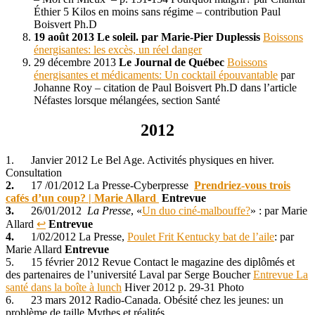
Éthier 5 Kilos en moins sans régime – contribution Paul
Boisvert Ph.D
19 août 2013
Le soleil.
par Marie-Pier Duplessis
Boissons
énergisantes: les excès, un réel danger
29 décembre 2013
Le Journal de Québec
Boissons
énergisantes et médicaments: Un cocktail épouvantable
par
Johanne Roy – citation de Paul Boisvert Ph.D dans l’article
Néfastes lorsque mélangées, section Santé
2012
1. Janvier 2012 Le Bel Age. Activités physiques en hiver.
Consultation
2.
17 /01/2012 La Presse-Cyberpresse
Prendriez-vous trois
cafés d’un coup? | Marie Allard
Entrevue
3.
26/01/2012
La Presse
, «
Un duo ciné-malbouffe?
» : par Marie
Allard
↩
Entrevue
4.
1/02/2012 La Presse,
Poulet Frit Kentucky bat de l’aile
: par
Marie Allard
Entrevue
5. 15 février 2012 Revue Contact le magazine des diplômés et
des partenaires de l’université Laval par Serge Boucher
Entrevue La
santé dans la boîte à lunch
Hiver 2012 p. 29-31 Photo
6. 23 mars 2012 Radio-Canada. Obésité chez les jeunes: un
problème de taille Mythes et réalités