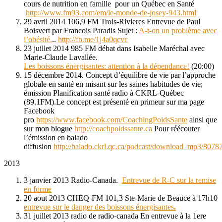
cours de nutrition en famille pour un Québec en Santé
http://www.fm93.com/em/le-monde-de-josey-943.html
29 avril 2014 106,9 FM Trois-Rivieres Entrevue de Paul
Boisvert par Francois Paradis Sujet :
A-t-on un problème avec
l’obésité.
..
http://fb.me/1j4a0qcvc
23 juillet 2014 985 FM débat
dans Isabelle Maréchal avec
Marie-Claude Lavallée.
Les boissons énergisantes: attention à la dépendance!
(20:00)
15 décembre 2014. Concept d’équilibre de vie par l’approche
globale en santé en misant sur les saines habitudes de vie;
émission Planification santé radio à CKRL-Québec
(89.1FM).Le concept est présenté en primeur sur ma page
Facebook
pro
https://www.facebook.com/CoachingPoidsSante
ainsi que
sur mon blogue
http://coachpoidssante.ca
Pour réécouter
l’émission en balado
diffusion
http://balado.ckrl.qc.ca/podcast/download_mp3/8078
2013
3 janvier 2013 Radio-Canada.
Entrevue de R-C sur la remise
en forme
20 aout 2013 CHEQ-FM 101,3 Ste-Marie de Beauce à 17h10
entrevue sur le danger des boissons énergisantes
.
31 juillet 2013 radio de radio-canada En entrevue à la 1ere