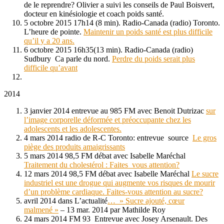
de le reprendre? Olivier a suivi les conseils de Paul Boisvert,
docteur en kinésiologie et coach poids santé.
5 octobre 2015 17h14 (8 min). Radio-Canada (radio) Toronto.
L’heure de pointe.
Maintenir un poids santé est plus difficile
qu’il y a 20 ans.
6 octobre 2015 16h35(13 min). Radio-Canada (radio)
Sudbury Ca parle du nord.
Perdre du poids serait plus
difficile qu’avant
2014
3 janvier 2014 entrevue au 985 FM avec Benoit Dutrizac
sur
l’image corporelle déformée et préoccupante chez les
adolescents et les adolescentes.
4 mars 2014 radio de R-C Toronto: entrevue source
Le gros
piège des produits amaigrissants
5 mars 2014 98,5 FM débat avec Isabelle Maréchal
Traitement du cholestérol : Faites_vous attention?
12 mars 2014 98,5 FM débat avec Isabelle Maréchal
Le sucre
industriel est une drogue qui augmente vos risques de mourir
d’un problème cardiaque. Faites-vous attention au sucre?
avril 2014 dans L’actualité
… » Sucre ajouté, cœur
malmené »
– 13 mar. 2014 par Mathilde Roy
24 mars 2014 FM 93 Entrevue avec Josey Arsenault. Des