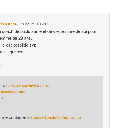
2023 à 07:56
,
line bourque
a dit :
 coach de poids santé et de vie , estime de soi pour
femme de 28 ans.
i c est possible svp
euil , quebec
↓
Le
17 novembre 2023 à 20:07
,
paulboisvert62
a dit :
r
z me contacter à
Boisvertpaul@videotron.ca