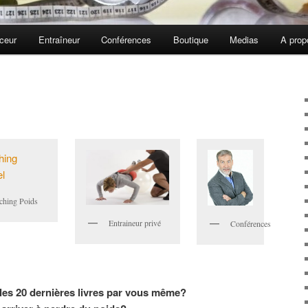
ceur
Entraîneur
Conférences
Boutique
Medias
A prop
ching Poids
Entraineur privé
Conférences
les 20 dernières livres par vous même?