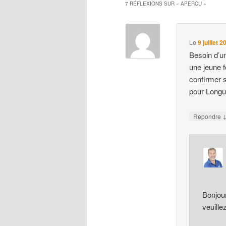
7 RÉFLEXIONS SUR «
APERCU
»
Le
9 juillet 
Besoin d’un
une jeune 
confirmer s
pour Longu
Répondre
Bonjou
veuille