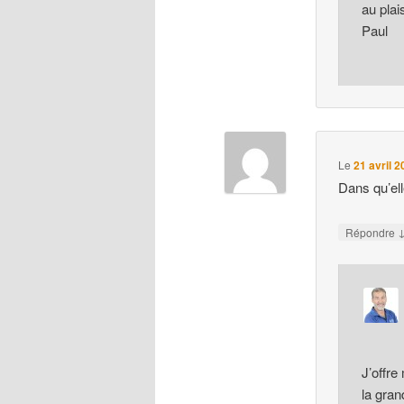
au plais
Paul
Le
21 avril 
Dans qu’el
Répondre
J’offr
la gra