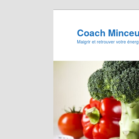
Aller
au
contenu
Coach Minceur
principal
Maigrir et retrouver votre énerg