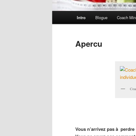
Menu
Intro
Blogue
Coach Min
principal
Apercu
Coa
Vous n’arrivez pas à perdre 