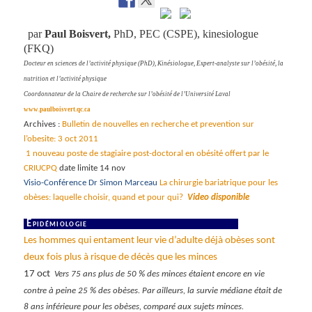
par
Paul Boisvert,
PhD, PEC (CSPE), kinesiologue
(FKQ)
Docteur en sciences de l’activité physique (PhD), Kinésiologue, Expert-analyste sur l’obésité, la
nutrition et l’activité physique
Coordonnateur de la Chaire de recherche sur l’obésité de l’Université Laval
www.paulboisvert.qc.ca
Archives
:
Bulletin de nouvelles en recherche et prevention sur
l’obesite: 3 oct 2011
1 nouveau poste de stagiaire post-doctoral en obésité offert par le
CRIUCPQ
date limite 14 nov
Visio-Conférence Dr Simon Marceau
La chirurgie bariatrique pour les
obèses: laquelle choisir, quand et pour qui?
Video disponible
Épidémiologie
Les hommes qui entament leur vie d’adulte déjà obèses sont
deux fois plus à risque de décès que les minces
17 oct
Vers 75 ans plus de 50 % des minces étaient encore en vie
contre à peine 25 % des obèses. Par ailleurs, la survie médiane était de
8 ans inférieure pour les obèses, comparé aux sujets minces.