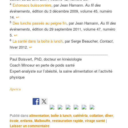
4
Estomacs buissonniers
, par Jean Hamann.
Au fil des
événements
, édition du 3 décembre 2009, volume 45, numéro
14.
↩
5
Des lunchs passés au peigne fin
, par Jean Hamann,
Au fil des
événements
, édition du 29 septembre 2011, volume 47, numéro
5.
↩
6
La santé dans la boîte à lunch
, par Serge Beaucher,
Contact
,
hiver 2012.
↩
_________________________________________________
Paul Boisvert, PhD, docteur en kinésiologie
Coach Minceur en perte de poids santé
Expert-analyste sur l’obésité, la saine alimentation et l’activité
physique
Apercu
Publié dans
alimentation
,
boîte à lunch
,
cafétéria
,
collation
,
dîner
,
école
,
enfants
,
Malbouffe
,
restauration rapide
,
virage santé
|
Laisser un commentaire