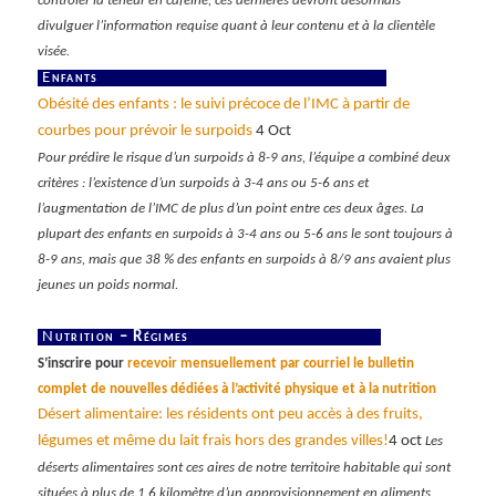
contrôler la teneur en caféine, ces dernières devront désormais
divulguer l’information requise quant à leur contenu et à la clientèle
visée.
E
nfants
Obésité des enfants : le suivi précoce de l’IMC à partir de
courbes pour prévoir le surpoids
4 Oct
Pour prédire le risque d’un surpoids à 8-9 ans, l’équipe a combiné deux
critères : l’existence d’un surpoids à 3-4 ans ou 5-6 ans et
l’augmentation de l’IMC de plus d’un point entre ces deux âges. La
plupart des enfants en surpoids à 3-4 ans ou 5-6 ans le sont toujours à
8-9 ans, mais que 38 % des enfants en surpoids à 8/9 ans avaient plus
jeunes un poids normal.
N
utrition – Régimes
S’inscrire pour
recevoir mensuellement par courriel le bulletin
complet de nouvelles dédiées à l’activité physique et à la nutrition
Désert alimentaire: les résidents ont peu accès à des fruits,
légumes et même du lait frais hors des grandes villes!
4 oct
Les
déserts alimentaires sont ces aires de notre territoire habitable qui sont
situées à plus de 1,6 kilomètre d’un approvisionnement en aliments