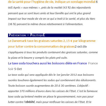
de la santé pour l’hygiène de vie, indique un sondage mondial
6
oct
Après « eux-mêmes », près de la moitié (43 %) des répondants
pensent que ce sont leurs amis et leur famille qui ont le plus grand
impact sur leur mode de vie en ce qui a trait à la santé, et plus du tiers
(36 %) pensent la même chose relativement à l’alimentation.
Prévention – PolitiquE
Le Danemark taxe les graisses saturées 2,15 € par kilogramme
pour lutter contre la consommation de graisses
2 oct
Elle
s’appliquera à tous les produits contenant des graisses saturées, comme
la pizza et le beurre y compris les plats pré-cuits.
La taxe soda touchera aussi les boissons diète en France
France
Soir
5 Oct
La taxe soda qui sera appliquée dès le 1er janvier 2012 aux boissons
sucrées touchera également les sodas qui contiennent des édulcorants.
Toute boisson sucrée augmentera de 20 à 30 centimes. L’objectif :
apporter 370 millions d’euros dans les caisses de l’Etat. C’est la fameuse
taxe soda qu’entend mettre en place le gouvernement, non pas pour
lutter contre l’
obésité
, mais pour renflouer les caisses de l’Etat. Et le