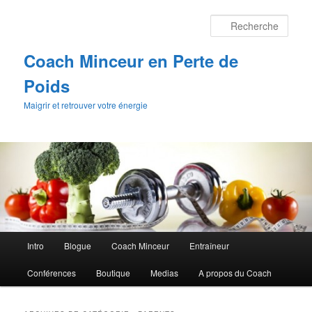
Aller
Aller
au
au
Rech
contenu
contenu
principal
secondaire
Coach Minceur en Perte de
Poids
Maigrir et retrouver votre énergie
Menu
Intro
Blogue
Coach Minceur
Entraîneur
principal
Conférences
Boutique
Medias
A propos du Coach