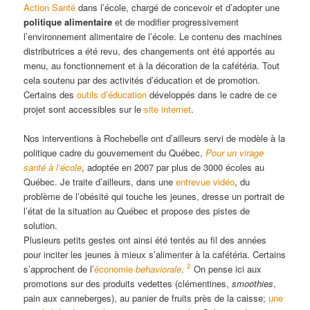
Action Santé
dans l’école, chargé de concevoir et d’adopter une
politique alimentaire
et de modifier progressivement
l’environnement alimentaire de l’école. Le contenu des machines
distributrices a été revu, des changements ont été apportés au
menu, au fonctionnement et à la décoration de la cafétéria. Tout
cela soutenu par des activités d’éducation et de promotion.
Certains des
outils d’éducation
développés dans le cadre de ce
projet sont accessibles sur le
site internet
.
Nos interventions à Rochebelle ont d’ailleurs servi de modèle à la
politique cadre du gouvernement du Québec,
Pour un virage
santé à l’école
, adoptée en 2007 par plus de 3000 écoles au
Québec. Je traite d’ailleurs, dans une
entrevue vidéo
, du
problème de l’obésité qui touche les jeunes, dresse un portrait de
l’état de la situation au Québec et propose des pistes de
solution.
Plusieurs petits gestes ont ainsi été tentés au fil des années
pour inciter les jeunes à mieux s’alimenter à la cafétéria. Certains
2
s’approchent de l’
économie
behaviorale
.
On pense ici aux
promotions sur des produits vedettes (clémentines,
smoothies
,
pain aux canneberges), au panier de fruits près de la caisse;
une