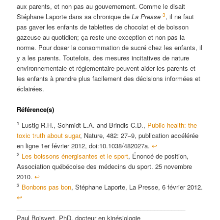
aux parents, et non pas au gouvernement. Comme le disait
3
Stéphane Laporte dans sa chronique de
La Presse
, il ne faut
pas gaver les enfants de tablettes de chocolat et de boisson
gazeuse au quotidien; ça reste une exception et non pas la
norme. Pour doser la consommation de sucré chez les enfants, il
y a les parents. Toutefois, des mesures incitatives de nature
environnementale et réglementaire peuvent aider les parents et
les enfants à prendre plus facilement des décisions informées et
éclairées.
Référence(s)
1
Lustig R.H., Schmidt L.A. and Brindis C.D.,
Public health: the
toxic truth about sugar
, Nature, 482: 27–9, publication accélérée
en ligne 1er février 2012, doi:10.1038/482027a.
↩
2
Les boissons énergisantes et le sport
, Énoncé de position,
Association québécoise des médecins du sport. 25 novembre
2010.
↩
3
Bonbons pas bon
, Stéphane Laporte, La Presse, 6 février 2012.
↩
_________________________________________________
Paul Boisvert, PhD, docteur en kinésiologie