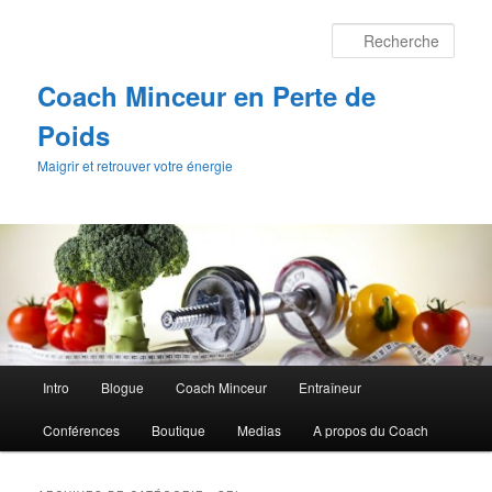
Aller
Aller
au
au
Rech
contenu
contenu
principal
secondaire
Coach Minceur en Perte de
Poids
Maigrir et retrouver votre énergie
Menu
Intro
Blogue
Coach Minceur
Entraîneur
principal
Conférences
Boutique
Medias
A propos du Coach