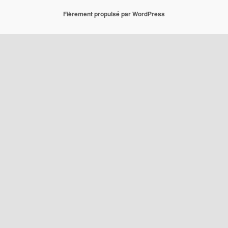
i
v
Fièrement propulsé par WordPress
e
s