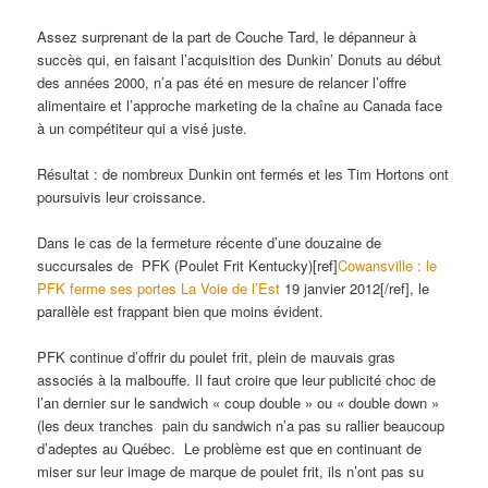
Assez surprenant de la part de Couche Tard, le dépanneur à
succès qui, en faisant l’acquisition des Dunkin’ Donuts au début
des années 2000, n’a pas été en mesure de relancer l’offre
alimentaire et l’approche marketing de la chaîne au Canada face
à un compétiteur qui a visé juste.
Résultat : de nombreux Dunkin ont fermés et les Tim Hortons ont
poursuivis leur croissance.
Dans le cas de la fermeture récente d’une douzaine de
succursales de PFK (Poulet Frit Kentucky)[ref]
Cowansville : le
PFK ferme ses portes La Voie de l’Est
19 janvier 2012[/ref], le
parallèle est frappant bien que moins évident.
PFK continue d’offrir du poulet frit, plein de mauvais gras
associés à la malbouffe. Il faut croire que leur publicité choc de
l’an dernier sur le sandwich « coup double » ou « double down »
(les deux tranches pain du sandwich n’a pas su rallier beaucoup
d’adeptes au Québec. Le problème est que en continuant de
miser sur leur image de marque de poulet frit, ils n’ont pas su