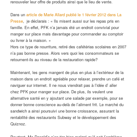
renouveler leur offre de produits ainsi que le lieu de vente.
Dans un
article de Marie Allard publié le 1 février 2012 dans La
Presse
, je déclarais : « Ils misent aussi sur les repas pris en
famille. En effet, PFK n’a jamais été un endroit convivial pour
manger sur place mais davantage pour commander au comptoir
ou livrer à la maison. »
Hors ce type de nourriture, retiré des cafétérias scolaires en 2007
n’a pas bonne presse. Alors vers quoi les consommateurs se
retournent-ils au niveau de la restauration rapide?
Maintenant, les gens mangent de plus en plus à l’extérieur de la
maison dans un endroit agréable pour relaxer, prendre un café et
naviguer sur internet. Il ne nous viendrait pas à l’idée d’ aller
chez PFK pour manger sur place. De plus, ils veulent une
alternative santé en y ajoutant une salade par exemple, pour se
donner bonne conscience au-delà de l’aliment frit. Le marché du
sandwich a ainsi poursuivi une bonne croissance, assurant la
rentabilité des restaurants Subway et le développement des
Quiznoz.
Pourtant, Mc Donald’s s’en tire bien malgré qu’il soit l’emblème