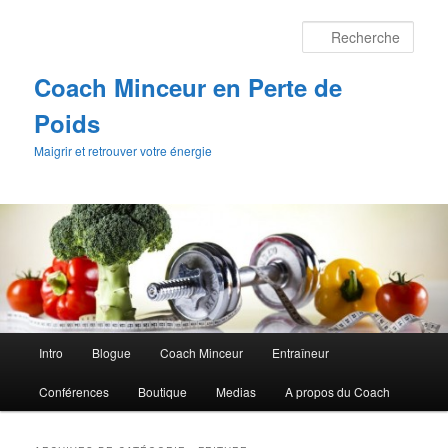
Aller
Aller
au
au
Rech
contenu
contenu
principal
secondaire
Coach Minceur en Perte de
Poids
Maigrir et retrouver votre énergie
Menu
Intro
Blogue
Coach Minceur
Entraîneur
principal
Conférences
Boutique
Medias
A propos du Coach