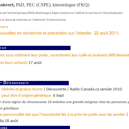
oisvert,
PhD, PEC (CSPE), kinesiologue (FKQ)
es de l’activité physique (PhD), Kinésiologue, Expert-analyste sur l’obésité, la nutrition et l’activité physique
la Chaire de recherche sur l’obésité de l’Université Laval
t.qc.ca
ouvelles en recherche et prevention sur l’obesite: 22 août 2011:
ogie
ns sous-estiment leur poids, surestiment leur taille et évaluent difficilemen
ez leurs enfants
17 août
ogie – Déterminants
 Obésité et graisse brune
| Découverte | Radio-Canada.ca Janvier 2010
 peut être d’origine génétique
6 Sept
on d’une région du chromosome 16 entraine une grande maigreur chez les personnes 
on génétique
e personnalité tels que l’impulsivité liés à la prise de poids avec les années
|
ia 28 août
tions