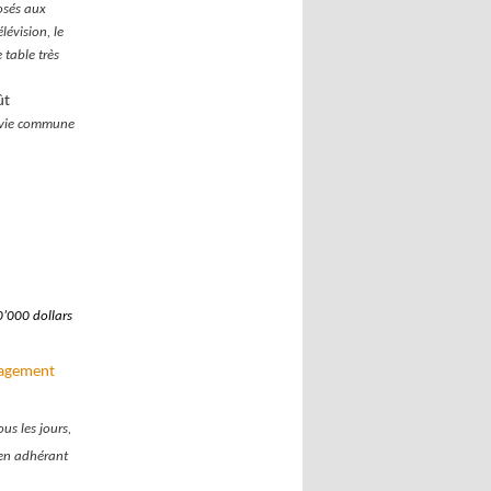
osés aux
lévision, le
 table très
ût
a vie commune
0’000 dollars
ngagement
us les jours,
 en adhérant