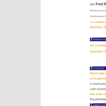
par
Paul B
Docteur en scienc
Coordonnateur de 
www.paulboisver
Archive: N
Épidémiol
Les Canadie
données ch
Étiol
Reportage :
La maigreur
la duplicati
cette mutati
Des traits d
PsychoMéd
Complica