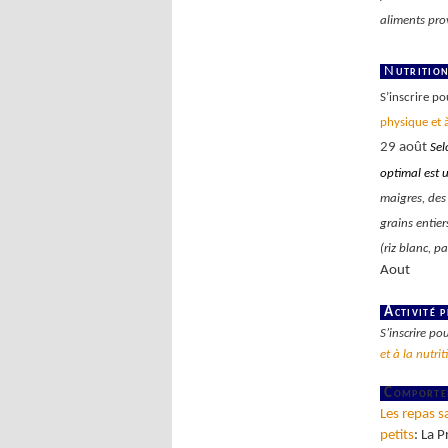
aliments pro
N
utritio
S’inscrire p
physique et à
29 août
Selo
optimal est 
maigres, des 
grains entier
(riz blanc, pa
Aout
Activité 
S’inscrire po
et à la nutrit
Comporte
Les repas s
petits
: La 