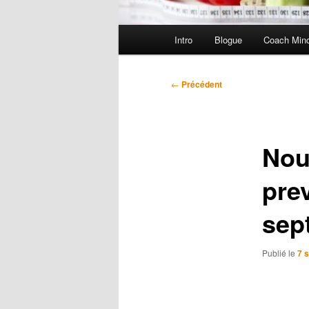
Menu
Intro
Blogue
Coach Min
principal
Navigation
←
Précédent
des
articles
Nou
prev
sep
Publié le
7 