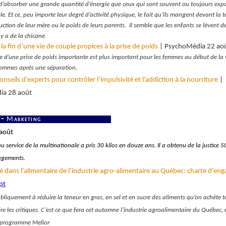
 d’absorber une grande quantité d’énergie que ceux qui sont souvent ou toujours exp
ble. Et ce, peu importe leur degré d’activité physique, le fait qu’ils mangent devant la té
uction de leur mère ou le poids de leurs parents. Il semble que les enfants se lèvent de
 y a de la chicane
 la fin d’une vie de couple propices à la prise de poids
| PsychoMédia 22 ao
ue d’une prise de poids importante est plus important pour les femmes au début de l
hommes après une séparation.
onseils d’experts pour contrôler l’impulsivité et l’addiction à la nourriture
|
ia 28 août
 –
M
arketing
août
 service de la multinationale a pris 30 kilos en douze ans. Il a obtenu de la justice 5
gements.
é dans l’alimentaire de l’industrie agro-alimentaire au Québec: charte d’e
pt
liquement à réduire la teneur en gras, en sel et en sucre des aliments qu’on achète to
ire les critiques. C’est ce que fera cet automne l’industrie agroalimentaire du Québec,
programme Melior