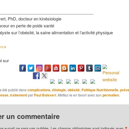
_________________________________________
ert, PhD, docteur en kinésiologie
ceur en perte de poids santé
yste sur l’obésité, la saine alimentation et l’activité physique
rcu
i sur
a été publié dans
complications
,
étiologie
,
obésité
,
Politique Nutritionnelle
,
préve
resse
,
traitement
par
Paul Boisvert
. Mettez-le en favori avec son
permalien
.
er un commentaire
*
se e-mail ne sera pas publiée.
Les champs obligatoires sont indiqués avec