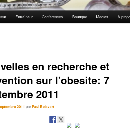
ceur
Entraîneur
Conférences
Boutique
Medias
A prop
velles en recherche et
ention sur l’obesite: 7
tembre 2011
septembre 2011
par
Paul Boisvert