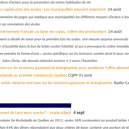
ons d’action pour la promotion de saines habitudes de vie
n rapide près des écoles : Les municipalités peuvent intervenir
24 août
rentaine de pages qui explique aux municipalités les différents moyens d’action à leu
r ces commerces des écoles
vernement francais va taxer les sodas, colère des producteurs
24 août
ent a décidé de taxer pour la première fois les sodas, une mesure surprise annoncée
 d’austérité dans le but de lutter contre l’obésité, et qui a provoqué la colère immédi
axe prendra la forme d’une « accise spécifique sur les boissons sucrées dont le taux ser
. Selon l’Ania, elle devrait atteindre environ 4,3 euros l’hectolitre.
ce sur les boissons gazeuses et énergisantes pour améliorer l’offre aliment
réclamée au premier ministre du Québec
CQPP 31 août
n poids réclame une taxe sur les boissons gazeuses et énergisantes
Radio-C
ivent-ils faire leurs lunchs? | Marie Allard
4 sept
condaire De Rochebelle de Québec en 2011, seules 36% contenaient un produit laitier. 
ais 64% des dîners répondaient aux deux critères de base: contenir une portion de l