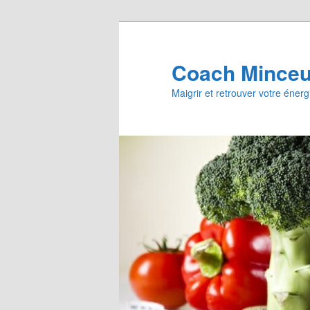
Aller
au
contenu
Coach Minceur
principal
Maigrir et retrouver votre énerg