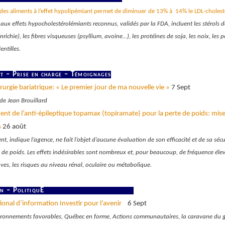
s aliments à l’effet hypolipémiant permet de diminuer de 13% à 14% le LDL-choles
aux effets hypocholestérolémiants reconnus, validés par la FDA, incluent les stérols d
richie), les fibres visqueuses (psyllium, avoine…), les protéines de soja, les noix, les po
entilles.
t – Prise en charge – Témoignages
irurgie bariatrique: « Le premier jour de ma nouvelle vie »
7 Sept
e Jean Brouillard
t de l’anti-épileptique topamax (topiramate) pour la perte de poids: mis
s
26 août
, indique l’agence, ne fait l’objet d’aucune évaluation de son efficacité et de sa sécu
e de poids. Les effets indésirables sont nombreux et, pour beaucoup, de fréquence éle
aves, les risques au niveau rénal, oculaire ou métabolique.
n – PolitiquE
tional d’information Investir pour l’avenir
6 Sept
ironnements favorables, Québec en forme, Actions communautaires, la caravane du 