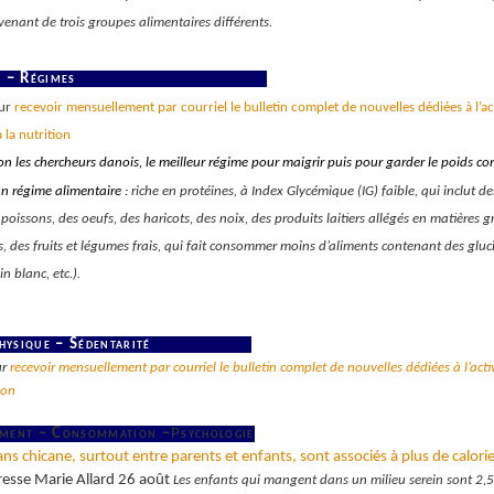
venant de trois groupes alimentaires différents.
n – Régimes
our
recevoir mensuellement par courriel le bulletin complet de nouvelles dédiées à l’act
 la nutrition
n les chercheurs danois, le meilleur régime pour maigrir puis pour garder le poids co
un régime alimentaire :
riche en protéines, à Index Glycémique (IG) faible, qui inclut d
poissons, des oeufs, des haricots, des noix, des produits laitiers allégés en matières g
s, des fruits et légumes frais, qui fait consommer moins d’aliments contenant des gluci
in blanc, etc.).
physique – Sédentarité
ur
recevoir mensuellement par courriel le bulletin complet de nouvelles dédiées à l’acti
ion
ment – Consommation –
P
sychologie
ans chicane, surtout entre parents et enfants, sont associés à plus de calorie
Presse Marie Allard 26 août
Les enfants qui mangent dans un milieu serein sont 2,5 