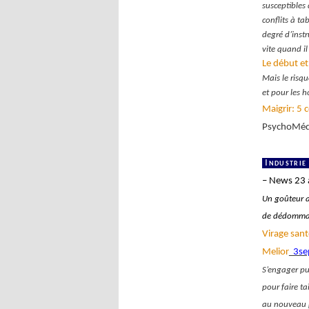
susceptibles
conflits à ta
degré d’instr
vite quand il
Le début et
Mais le risq
et pour les 
Maigrir: 5 c
PsychoMéd
I
ndustrie
– News 23 
Un goûteur au
de dédomma
Virage sant
Melior
3se
S’engager pub
pour faire ta
au nouveau 