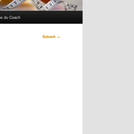
os du Coach
Suivant
→