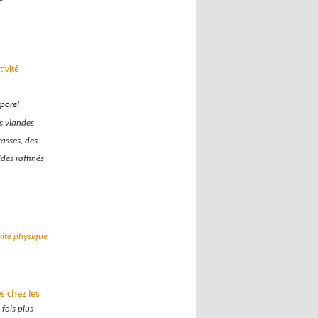
ivité
rporel
es viandes
rasses, des
des raffinés
vité physique
s chez les
fois plus