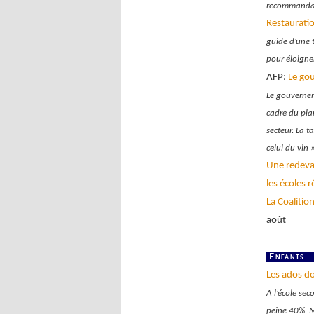
recommandati
Restauratio
guide d’une t
pour éloigne
AFP:
Le gou
Le gouvernem
cadre du plan
secteur. La t
celui du vin »
Une redevan
les écoles 
La Coalitio
août
E
nfants
Les ados do
A l’école se
peine 40%. M