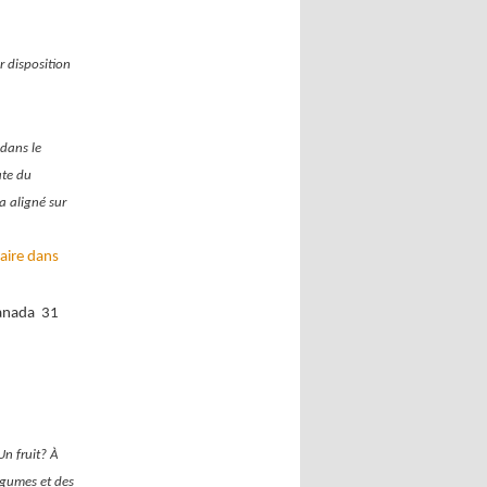
r disposition
 dans le
ate du
a aligné sur
aire dans
anada 31
Un fruit? À
égumes et des