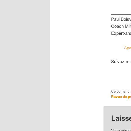
________
Paul Boisv
Coach Min
Expert-anal
Ape
Suivez-mo
Ce contenu 
Revue de p
Laiss
Votre adres