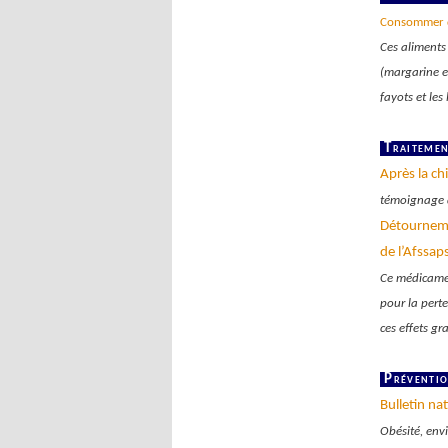
Consommer de
Ces aliments 
(margarine en
fayots et les l
Traitemen
Après la ch
témoignage d
Détournemen
de l’Afssap
Ce médicament
pour la pert
ces effets gr
Préventio
Bulletin na
Obésité, env