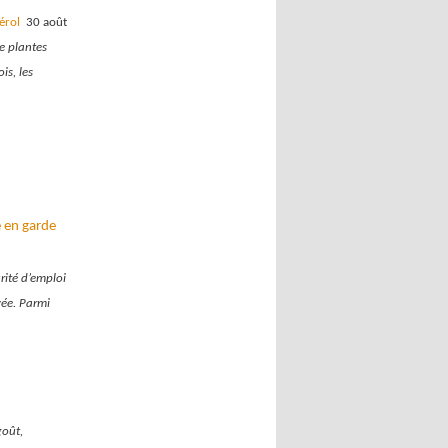
térol
30 août
e plantes
is, les
e en garde
rité d’emploi
vée. Parmi
goût,