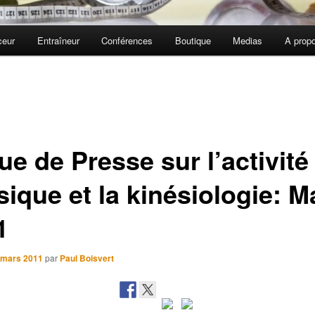
ceur
Entraîneur
Conférences
Boutique
Medias
A prop
e de Presse sur l’activité
ique et la kinésiologie: M
1
 mars 2011
par
Paul Boisvert