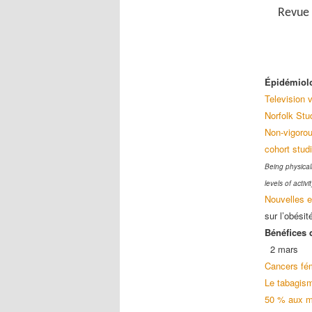
Revue 
Épidémiolo
Television 
Norfolk Stu
Non-vigorou
cohort stud
Being physicall
levels of activi
Nouvelles e
sur l’obési
Bénéfices d
2 mars
Cancers fém
Le tabagism
50 % aux m