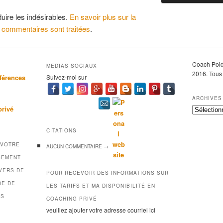
duire les indésirables.
En savoir plus sur la
 commentaires sont traitées
.
Coach Poid
MEDIAS SOCIAUX
2016. Tous 
férences
Suivez-moi sur
ARCHIVES
privé
A
r
c
CITATIONS
h
 VOTRE
AUCUN
COMMENTAIRE →
i
v
GEMENT
e
VERS DE
POUR RECEVOIR DES INFORMATIONS SUR
s
DE DE
LES TARIFS ET MA DISPONIBILITÉ EN
DS
COACHING PRIVÉ
veuillez ajouter votre adresse courriel ici