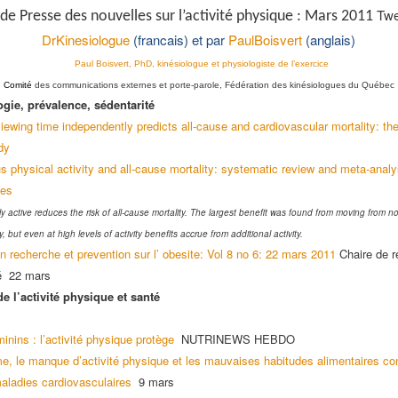
Twe
de Presse des nouvelles sur l’activité physique : Mars 2011
DrKinesiologue
(francais) et par
PaulBoisvert
(anglais)
Paul Boisvert, PhD, kinésiologue et physiologiste de l’exercice
Comité
des communications externes et porte-parole, Fédération des kinésiologues du Québec
gie, prévalence, sédentarité
viewing time independently predicts all-cause and cardiovascular mortality: t
dy
s physical activity and all-cause mortality: systematic review and meta-analy
ies
y active reduces the risk of all-cause mortality. The largest benefit was found from moving from no 
ty, but even at high levels of activity benefits accrue from additional activity.
n recherche et prevention sur l’ obesite: Vol 8 no 6: 22 mars 2011
Chaire de r
té 22 mars
e l’activité physique et santé
inins : l’activité physique protège
NUTRINEWS HEBDO
e, le manque d’activité physique et les mauvaises habitudes alimentaires con
aladies cardiovasculaires
9 mars