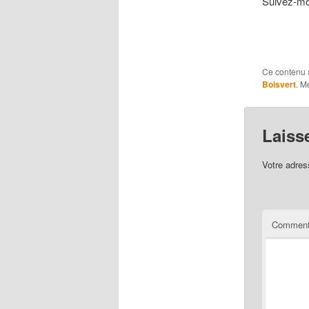
Suivez-mo
Ce contenu 
Boisvert
. M
Laiss
Votre adres
Comment