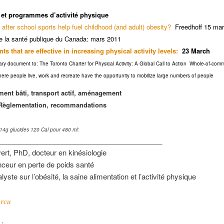
et programmes d’activité physique
 after school sports help fuel childhood (and adult) obesity?
Freedhoff 15 ma
e la santé publique du Canada: mars 2011
ts that are effective in increasing physical activity levels:
23 March
y document to: The Toronto Charter for Physical Activity: A Global Call to Action Whole-of-com
re people live, work and recreate have the opportunity to mobilize large numbers of people
ent bâti, transport actif, aménagement
 Règlementation, recommandations
 14g glucides 120 Cal pour 480 ml:
_________________________________________
ert, PhD, docteur en kinésiologie
ceur en perte de poids santé
yste sur l’obésité, la saine alimentation et l’activité physique
rcu