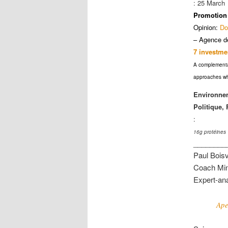
: 25 March
Promotion 
Opinion:
Do
– Agence d
7 investmen
A complementar
approaches whe
Environnem
Politique,
:
16g protéines
________
Paul Boisv
Coach Min
Expert-anal
Ape