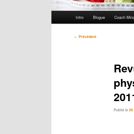
Menu
Intro
Blogue
Coach Min
principal
Navigation
←
Précédent
des
articles
Revu
phys
201
Publié le
30