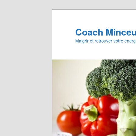
Aller
au
contenu
Coach Minceur
principal
Maigrir et retrouver votre énerg