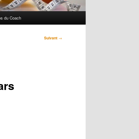
os du Coach
Suivant
→
ars