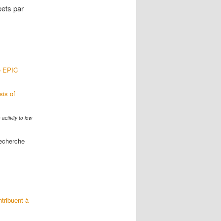
ets par
he EPIC
sis of
activity to low
echerche
tribuent à