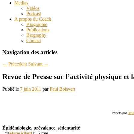
Medias
Vidéos
Podcast
A propos du Coach
Biographie
Publications
Biography
Contact
Navigation des articles
←
Précédent
Suivant
→
Revue de Presse sur l’activité physique et l
Publié le
7 juin 2011
par
Paul Boisvert
Tweets par
DrKi
Épidémiologie, prévalence, sédentarité
| @
MarieAllard
|: 5 mai