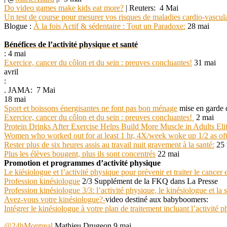
Do video games make kids eat more?
| Reuters: 4 Mai
Un test de course pour mesurer vos risques de maladies cardio-vascula
Blogue :
À la fois Actif & sédentaire : Tout un Paradoxe:
28 mai
Bénéfices de l’activité physique et santé
: 4 mai
Exercice, cancer du côlon et du sein : preuves concluantes!
31 mai
avril
:
.
JAMA: 7 Mai
18 mai
Sport et boissons énergisantes ne font pas bon ménage
mise en garde 
Exercice, cancer du côlon et du sein : preuves concluantes!
2 mai
Protein Drinks After Exercise Helps Build More Muscle in Adults Elite
Women who worked out for at least 1 hr, 4X/week woke up 1/2 as oft
Rester plus de six heures assis au travail nuit gravement à la santé:
25 
Plus les élèves bougent, plus ils sont concentrés
22 mai
Promotion et programmes d’activité physique
Le kiésiologue et l’activité physique pour prévenir et traiter le cancer
Profession kinésiologue
2/3 Supplément de la FKQ dans La Presse
Profession kinésiologue 3/3: l’activité physique, le kinésiologue et la 
Avez-vous votre kinésiologue?-
video destiné aux babyboomers:
Intégrer le kinésiologue à votre plan de traitement incluant l’activité 
@
24hMontreal
Mathieu Drugeon 9 mai