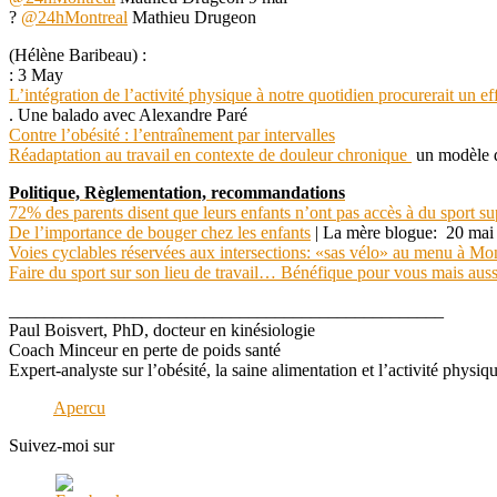
?
@
24hMontreal
Mathieu Drugeon
(Hélène Baribeau) :
: 3 May
L’intégration de l’activité physique à notre quotidien procurerait un e
. Une balado avec Alexandre Paré
Contre l’obésité : l’entraînement par intervalles
Réadaptation au travail en contexte de douleur chronique
un modèle d
Politique, Règlementation, recommandations
72% des parents disent que leurs enfants n’ont pas accès à du sport su
De l’importance de bouger chez les enfants
| La mère blogue: 20 mai
Voies cyclables réservées aux intersections: «sas vélo» au menu à Mo
Faire du sport sur son lieu de travail… Bénéfique pour vous mais aussi
_________________________________________________
Paul Boisvert, PhD, docteur en kinésiologie
Coach Minceur en perte de poids santé
Expert-analyste sur l’obésité, la saine alimentation et l’activité physiq
Apercu
Suivez-moi sur