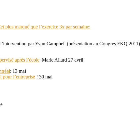
ffet plus marqué que l’exercice 3x par semaine:
’intervention par Yvan Campbell (présentation au Congres FKQ 2011)
pervisé après l’école
. Marie Allard 27 avril
ntréal
: 13 mai
 pour l’entreprise
!
30 mai
ue